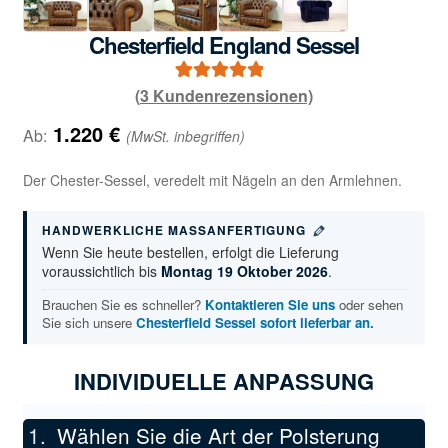
Chesterfield England Sessel
(
3
Kundenrezensionen)
2
Bewertet mit
5.00
von 5,
1.220
€
Ab:
(MwSt. inbegriffen)
basierend auf
Kundenbewe
Der Chester-Sessel, veredelt mit Nägeln an den Armlehnen.
rtungen
HANDWERKLICHE MASSANFERTIGUNG
Wenn Sie heute bestellen, erfolgt die Lieferung
voraussichtlich bis
Montag 19 Oktober 2026
.
Brauchen Sie es schneller?
Kontaktieren Sie uns
oder sehen
Sie sich unsere
Chesterfield Sessel sofort lieferbar an.
INDIVIDUELLE ANPASSUNG
Wählen Sie die Art der Polsterung
*