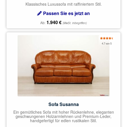
Klassisches Luxussofa mit raffiniertem Stil.
Passen Sie es jetzt an
1.940
€
Ab:
(MwSt. inbegriffen)
Bewertet
4.7 von 5
mit
4.67
von 5
Sofa Susanna
Ein gemütliches Sofa mit hoher Rückenlehne, eleganten
geschwungenen Holzarmlehnen und Premium-Leder,
handgefertigt für edlen rustikalen Stil.