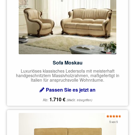
Sofa Moskau
Luxuriöses klassisches Ledersofa mit meisterhaft
handgeschnitztem Massivholzrahmen, maßgefertigt in
Italien für anspruchsvolle Wohnräume.
Passen Sie es jetzt an
1.710
€
Ab:
(MwSt. inbegriffen)
Bewertet
5 von 5
mit
5.00
von 5