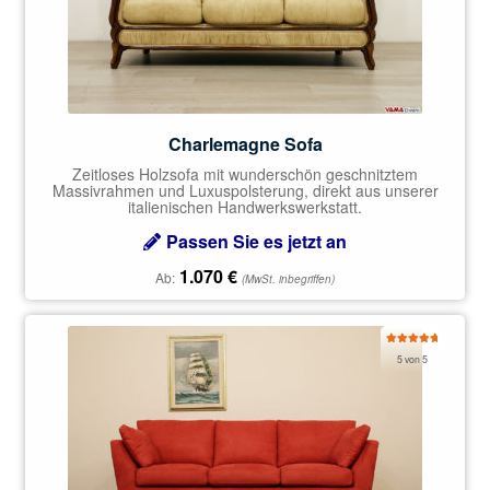
Charlemagne Sofa
Zeitloses Holzsofa mit wunderschön geschnitztem
Massivrahmen und Luxuspolsterung, direkt aus unserer
italienischen Handwerkswerkstatt.
Passen Sie es jetzt an
1.070
€
Ab:
(MwSt. inbegriffen)
Bewertet
5 von 5
mit
5.00
von 5