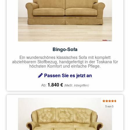
Bingo-Sofa
Ein wunderschönes klassisches Sofa mit komplett
abziehbarem Stoffbezug, handgefertigt in der Toskana für
höchsten Komfort und einfache Pflege.
Passen Sie es jetzt an
1.840
€
Ab:
(MwSt. inbegriffen)
Bewertet
5 von 5
mit
5.00
von 5