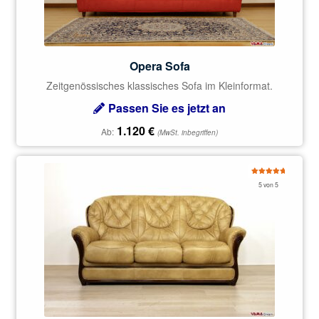
Opera Sofa
Zeitgenössisches klassisches Sofa im Kleinformat.
Passen Sie es jetzt an
1.120
€
Ab:
(MwSt. inbegriffen)
Bewertet
5 von 5
mit
5.00
von 5