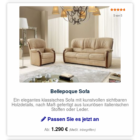
Bewertet
5 von 5
mit
5.00
von 5
Bellepoque Sofa
Ein elegantes klassisches Sofa mit kunstvollen sichtbaren
Holzdetails, nach Maß gefertigt aus luxuriösen italienischen
Stoffen oder Leder.
Passen Sie es jetzt an
1.290
€
Ab:
(MwSt. inbegriffen)