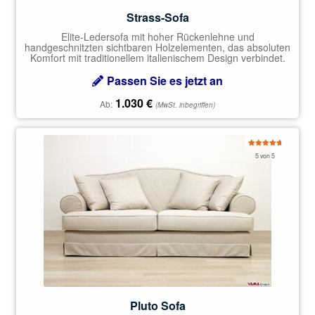
Strass-Sofa
Elite-Ledersofa mit hoher Rückenlehne und
handgeschnitzten sichtbaren Holzelementen, das absoluten
Komfort mit traditionellem italienischem Design verbindet.
Passen Sie es jetzt an
1.030
€
Ab:
(MwSt. inbegriffen)
Bewertet
5 von 5
mit
5.00
von 5
Pluto Sofa