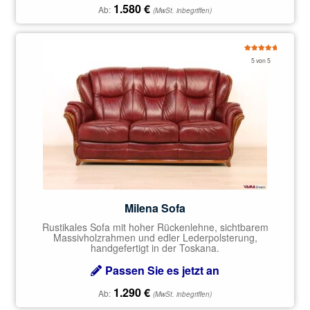
1.580
€
Ab:
(MwSt. inbegriffen)
Bewertet
5 von 5
mit
5.00
von 5
Milena Sofa
Rustikales Sofa mit hoher Rückenlehne, sichtbarem
Massivholzrahmen und edler Lederpolsterung,
handgefertigt in der Toskana.
Passen Sie es jetzt an
1.290
€
Ab:
(MwSt. inbegriffen)