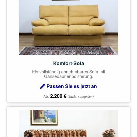
mit
5.00
von 5
Komfort-Sofa
Ein vollständig abnehmbares Sofa mit
Gänsedaunenpolsterung.
Passen Sie es jetzt an
2.200
€
Ab:
(MwSt. inbegriffen)