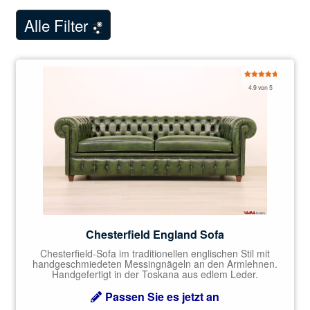
des
Menüs
Showroom Mailand
unterg
Alle Filter
NEW
Menüs
Kommentare der Kunden
Kontaktieren Sie uns
Bewertet
4.9 von 5
mit
4.92
von 5
Chesterfield England Sofa
Chesterfield-Sofa im traditionellen englischen Stil mit
handgeschmiedeten Messingnägeln an den Armlehnen.
Handgefertigt in der Toskana aus edlem Leder.
Passen Sie es jetzt an