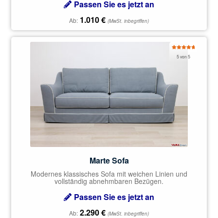
Passen Sie es jetzt an
1.010
€
Ab:
(MwSt. inbegriffen)
Bewertet
5 von 5
mit
5.00
von 5
Marte Sofa
Modernes klassisches Sofa mit weichen Linien und
vollständig abnehmbaren Bezügen.
Passen Sie es jetzt an
2.290
€
Ab:
(MwSt. inbegriffen)