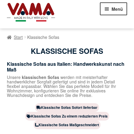
Zur
Zum
Menü
Navigation
Inhalt
springen
springen
Chesterfield Sofas
Start
Klassische Sofas
Sofas
Erweite
KLASSISCHE SOFAS
des
unterg
Klassische Sofas
Klassische Sofas aus Italien: Handwerkskunst nach
Menüs
Maß
Moderne Sofas
Unsere
klassischen Sofas
werden mit meisterhafter
handwerklicher Sorgfalt gefertigt und sind in jedem Detail
flexibel anpassbar. Wählen Sie das perfekte Modell für Ihr
Ecksofas
Wohnzimmer, konfigurieren Sie online Ihr exklusives
Wunschdesign und entdecken Sie die Preise.
Schlafsofas
Klassische Sofas Sofort lieferbar
Betten
Klassische Sofas Zu einem reduzierten Preis
Erweite
des
Klassische Sofas Maßgeschneidert
Sessel
Erweite
unterg