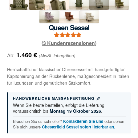
Queen Sessel
(
3
Kundenrezensionen)
3
Bewertet mit
5.00
von 5,
1.460
€
Ab:
(MwSt. inbegriffen)
basierend auf
Kundenbewe
Herrschaftlicher klassischer Ohrensessel mit handgefertigter
rtungen
Kapitonierung an der Rückenlehne, maßgeschneidert in Italien
für luxuriösen und gemütlichen Sitzkomfort.
HANDWERKLICHE MASSANFERTIGUNG
Wenn Sie heute bestellen, erfolgt die Lieferung
voraussichtlich bis
Montag 19 Oktober 2026
.
Brauchen Sie es schneller?
Kontaktieren Sie uns
oder sehen
Sie sich unsere
Chesterfield Sessel sofort lieferbar an.