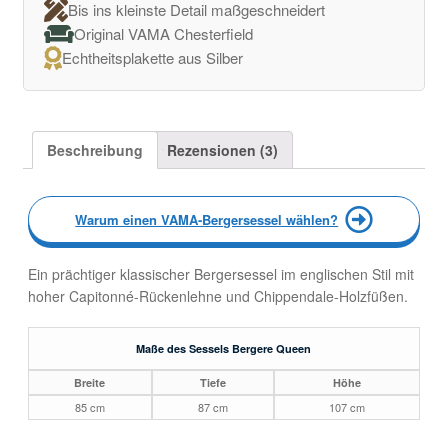
Bis ins kleinste Detail maßgeschneidert
Original VAMA Chesterfield
Echtheitsplakette aus Silber
Beschreibung
Rezensionen (3)
Warum einen VAMA-Bergersessel wählen?
Ein prächtiger klassischer Bergersessel im englischen Stil mit
hoher Capitonné-Rückenlehne und Chippendale-Holzfüßen.
Maße des Sessels Bergere Queen
Breite
Tiefe
Höhe
85 cm
87 cm
107 cm