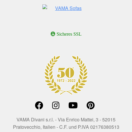
Sicheres SSL
VAMA Divani s.r.l. - Via Enrico Mattei, 3 - 52015
Pratovecchio, Italien - C.F. und P.IVA 02176380513