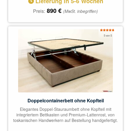
Lieferung in 5-6 Wochen
890
€
Preis:
(MwSt. inbegriffen)
Bewertet
5 von 5
mit
5.00
von 5
Doppelcontainerbett ohne Kopfteil
Elegantes Doppel-Stauraumbett ohne Kopfteil mit
integriertem Bettkasten und Premium-Lattenrost, von
toskanischen Handwerkern auf Bestellung handgefertigt.