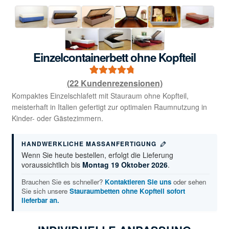
Einzelcontainerbett ohne Kopfteil
(
22
Kundenrezensionen)
22
Bewertet mit
4.86
von 5,
Kompaktes Einzelschlafett mit Stauraum ohne Kopfteil,
meisterhaft in Italien gefertigt zur optimalen Raumnutzung in
basierend auf
Kinder- oder Gästezimmern.
Kundenbewe
rtungen
HANDWERKLICHE MASSANFERTIGUNG
Wenn Sie heute bestellen, erfolgt die Lieferung
voraussichtlich bis
Montag 19 Oktober 2026
.
Brauchen Sie es schneller?
Kontaktieren Sie uns
oder sehen
Sie sich unsere
Stauraumbetten ohne Kopfteil sofort
lieferbar an.