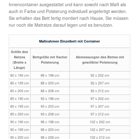
Innencontainer ausgestattet und kann sowohl nach Maß als
auch in Farbe und Polsterung individuell angefertigt werden.
Sie erhalten das Bett fertig montiert nach Hause, Sie müssen
nur noch die Matratze darauf legen und es benutzen.
Maßnahmen Einzelbett mit Container
Größe des
Netzes
Bettgröße mit flacher
Abmessungen des Bettes mit
(Breite x
Polsterung
gewölbter Polsterung
Länge)
80 x 190 cm
88 x 198 cm
92 x 202 cm
80 x 195 cm
88 x 203 cm
92 x 207 cm
80 x 200 cm
88 x 208 cm
92 x 212 cm
85 x 190 cm
93 x 198 cm
97 x 202 cm
85 x 195 cm
93 x 203 cm
97 x 207 cm
85 x 200 cm
93 x 208 cm
97 x 212 cm
90 x 190 cm
98 x 198 cm
102 x 202 cm
90 x 195 cm
98 x 203 cm
102 x 207 cm
90 x 200 cm
98 x 208 cm
102 x 212 cm