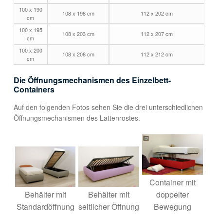
100 x 190
108 x 198 cm
112 x 202 cm
cm
100 x 195
108 x 203 cm
112 x 207 cm
cm
100 x 200
108 x 208 cm
112 x 212 cm
cm
Die Öffnungsmechanismen des Einzelbett-
Containers
Auf den folgenden Fotos sehen Sie die drei unterschiedlichen
Öffnungsmechanismen des Lattenrostes.
Container mit
Behälter mit
Behälter mit
doppelter
Standardöffnung
seitlicher Öffnung
Bewegung