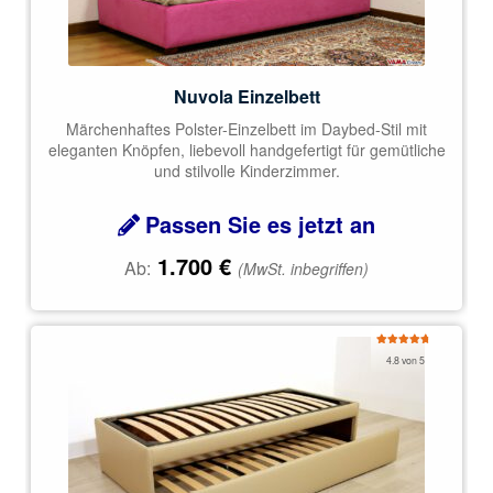
Nuvola Einzelbett
Märchenhaftes Polster-Einzelbett im Daybed-Stil mit
eleganten Knöpfen, liebevoll handgefertigt für gemütliche
und stilvolle Kinderzimmer.
Passen Sie es jetzt an
1.700
€
Ab:
(MwSt. inbegriffen)
Bewertet
4.8 von 5
mit
4.85
von 5