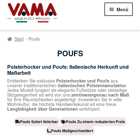
Zur
Zum
Menü
Navigation
Inhalt
springen
springen
Chesterfield Sofas
Start
Poufs
Sofas
Erweite
POUFS
des
Betten
Erweite
unterg
Polsterhocker und Poufs: Italienische Herkunft und
des
Menüs
Maßarbeit
Sessel
Erweite
unterg
des
Menüs
Entdecken Sie exklusive
Polsterhocker und Poufs
aus
unserer traditionsreichen
italienischen Polstermanufaktur
.
unterg
Chesterfield Sessel
Jedes Modell fungiert als elegante Fußstütze oder vielseitige
Menüs
Sitzgelegenheit ed wird von uns
zentimetergenau nach Maß
für Ihre Räumlichkeiten angefertigt. Investieren Sie in edle
Bürosessel
Wohnkultur, die höchste Handwerkskunst ed eine treue
Langlebigkeit über Generationen
verkörpert.
Klassische Sessel
Poufs Sofort lieferbar
Poufs Zu einem reduzierten Preis
Poufs Maßgeschneidert
Moderne Sessel