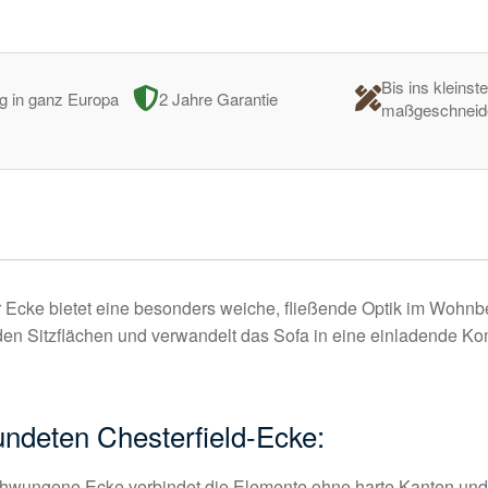
Bis ins kleinste
ng in ganz Europa
2 Jahre Garantie
maßgeschneid
r Ecke bietet eine besonders weiche, fließende Optik im Woh
en Sitzflächen und verwandelt das Sofa in eine einladende Kom
ndeten Chesterfield-Ecke:
hwungene Ecke verbindet die Elemente ohne harte Kanten und 