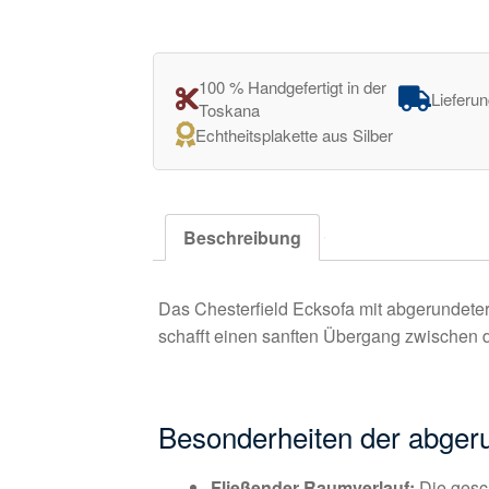
100 % Handgefertigt in der
Lieferu
Toskana
Echtheitsplakette aus Silber
Beschreibung
Das Chesterfield Ecksofa mit abgerundete
schafft einen sanften Übergang zwischen d
Besonderheiten der abgeru
Fließender Raumverlauf:
Die gesc