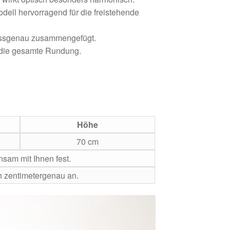
ell hervorragend für die freistehende
assgenau zusammengefügt.
r die gesamte Rundung.
Höhe
70 cm
sam mit Ihnen fest.
h zentimetergenau an.