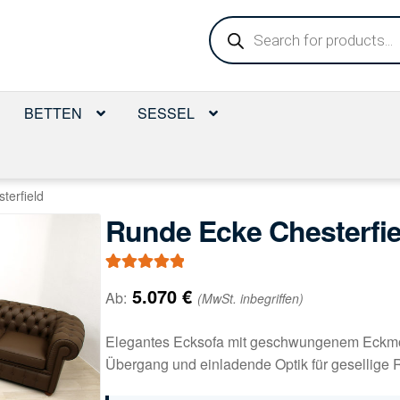
Products
search
BETTEN
SESSEL
terfield
Runde Ecke Chesterfie
Bewertet mit
1
5.070
€
Ab:
(MwSt. inbegriffen)
5.00
von 5,
basierend auf
Elegantes Ecksofa mit geschwungenem Eckmod
Kundenbewe
Übergang und einladende Optik für gesellige
rtung