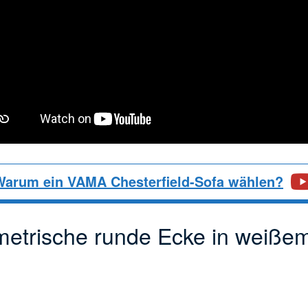
Warum ein VAMA Chesterfield-Sofa wählen?
metrische runde Ecke in weiße