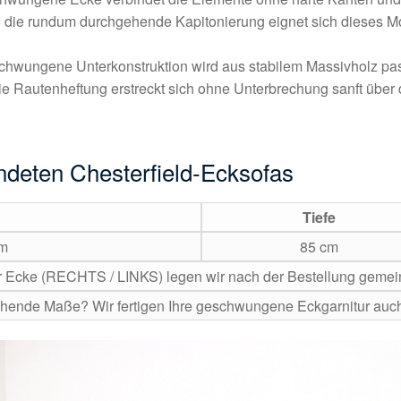
die rundum durchgehende Kapitonierung eignet sich dieses Mod
chwungene Unterkonstruktion wird aus stabilem Massivholz p
e Rautenheftung erstreckt sich ohne Unterbrechung sanft übe
eten Chesterfield-Ecksofas
Tiefe
cm
85 cm
r Ecke (RECHTS / LINKS) legen wir nach der Bestellung gemein
hende Maße? Wir fertigen Ihre geschwungene Eckgarnitur auc