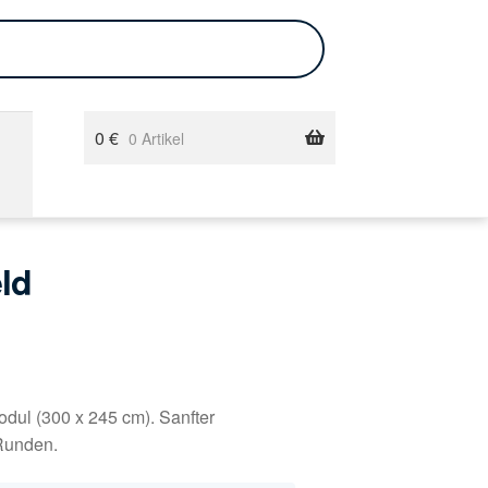
0
€
0 Artikel
ld
ul (300 x 245 cm). Sanfter
 Runden.