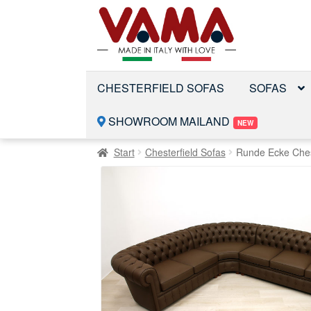
Zur
Zum
Navigation
Inhalt
springen
springen
CHESTERFIELD SOFAS
SOFAS
SHOWROOM MAILAND
NEW
Start
Chesterfield Sofas
Runde Ecke Ches