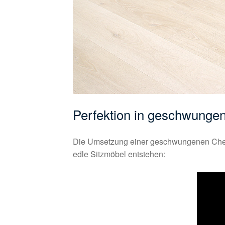
Perfektion in geschwunge
Die Umsetzung einer geschwungenen Cheste
edle Sitzmöbel entstehen: