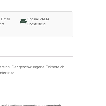
 Detail
Original VAMA
ert
Chesterfield
nbereich. Der geschwungene Eckbereich
fortinsel.
wirkt optisch besonders harmonisch.