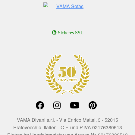
Sicheres SSL
VAMA Divani s.r.l. - Via Enrico Mattei, 3 - 52015
Pratovecchio, Italien - C.F. und P.IVA 02176380513
Eintrag im Handelsregister von Arezzo Nr. 02176380513