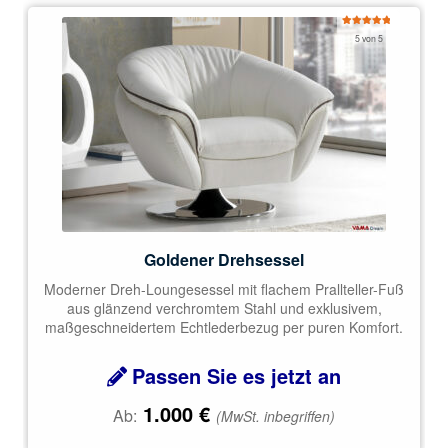
Bewertet
5 von 5
mit
5.00
von 5
Goldener Drehsessel
Moderner Dreh-Loungesessel mit flachem Prallteller-Fuß
aus glänzend verchromtem Stahl und exklusivem,
maßgeschneidertem Echtlederbezug per puren Komfort.
Passen Sie es jetzt an
1.000
€
Ab:
(MwSt. inbegriffen)