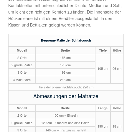
Kontaktseiten mit unterschiedlicher Dichte, Medium und Soft,
um leicht den richtigen Komfort zu finden. Die Innenseite der
Rückenlehne ist mit einem Behälter ausgestattet, in den
Kissen und Bettlaken gelegt werden können.
Bequeme Maße der Schlafcouch
Modell
Breite
Tiefe
Höhe
2 Orte
156 cm
2 große Plätze
176 cm
105 cm
96 cm
3 Orte
196 cm
3 Maxi-Sitze
216 cm
Tiefe der offenen Schlafcouch: 220 cm
Abmessungen der Matratze
Modell
Breite
Länge
Höhe
2 Orte
100 cm – Einzeln
2 große Plätze
120 cm – Quadrat und eine Hälfte
190 cm
18 cm
3 Orte
140 cm – Französischer Stil