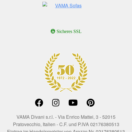
Sicheres SSL
VAMA Divani s.r.l. - Via Enrico Mattei, 3 - 52015
Pratovecchio, Italien - C.F. und P.IVA 02176380513
Eintrag im Handelsregister von Arezzo Nr. 02176380513