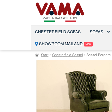
Zur
Zum
Navigation
Inhalt
springen
springen
CHESTERFIELD SOFAS
SOFAS
SHOWROOM MAILAND
NEW
Start
Chesterfield Sessel
Sessel Bergere