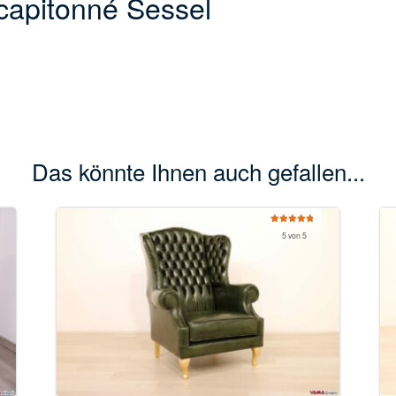
apitonné Sessel
Das könnte Ihnen auch gefallen...
Bewertet
5 von 5
mit
5.00
von 5