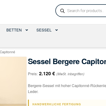
Products
search
BETTEN
SESSEL
 Capitonné
Sessel Bergere Capito
2.120
€
Preis:
(MwSt. inbegriffen)
Bergere-Sessel mit hoher Capitonné-Rückenl
Leder.
HANDWERKLICHE FERTIGUNG